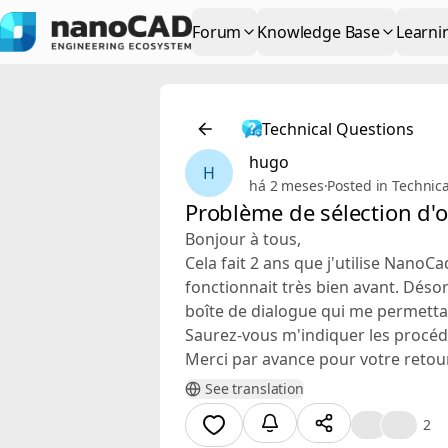
Forum
Knowledge Base
Learni
Technical Questions
hugo
H
há 2 meses
·
Posted in Technic
Problème de sélection d'
Bonjour à tous,
Cela fait 2 ans que j'utilise NanoC
fonctionnait très bien avant. Désorm
boîte de dialogue qui me permettait
Saurez-vous m'indiquer les procédu
Merci par avance pour votre retour
See translation
❤️
👍
2